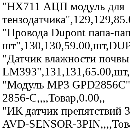
"HX711 АЦП модуль для
тензодатчика",129,129,85.
"Провода Dupont папа-пап
шт",130,130,59.00,шт,DUP
"Датчик влажности почвы
LM393",131,131,65.00,шт,Y
"Модуль MP3 GPD2856C",
2856-C,,,,Товар,0.00,,
"ИК датчик препятствий 3
AVD-SENSOR-3PIN,,,,Това