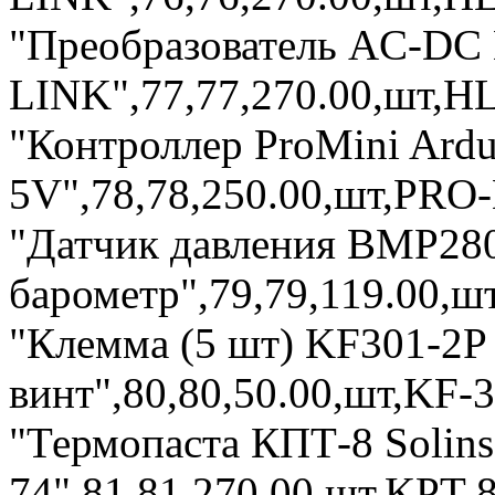
"Преобразователь AC-DC
LINK",77,77,270.00,шт,HL
"Контроллер ProMini Ar
5V",78,78,250.00,шт,PRO-M
"Датчик давления BMP28
барометр",79,79,119.00,шт
"Клемма (5 шт) KF301-2P 
винт",80,80,50.00,шт,KF-30
"Термопаста КПТ-8 Solin
74",81,81,270.00,шт,KPT-8-