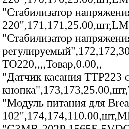
"Стабилизатор напряжени
220",171,171,25.00,шт,LM7
"Стабилизатор напряжен
регулируемый",172,172,3
TO220,,,,Товар,0.00,,
"Датчик касания TTP223 
кнопка",173,173,25.00,шт,
"Модуль питания для Bre
102",174,174,110.00,шт,MB
"G3MB-202P 1565E 5VDC 