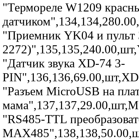
"Термореле W1209 красны
датчиком",134,134,280.00,
"Приемник YK04 и пульт 
2272)",135,135,240.00,шт,
"Датчик звука XD-74 3-
PIN",136,136,69.00,шт,XD7
"Разъем MicroUSB на плат
мама",137,137,29.00,шт,M
"RS485-TTL преобразоват
MAX485",138,138,50.00,