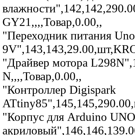
влажности",142,142,290.0
GY21,,,,Товар,0.00,,
"Переходник питания Uno
9V",143,143,29.00,шт,KR
"Драйвер мотора L298N",1
N,,,,Товар,0.00,,
"Контроллер Digispark
ATtiny85",145,145,290.00,
"Корпус для Arduino UNO
акриловый",146,146,139.