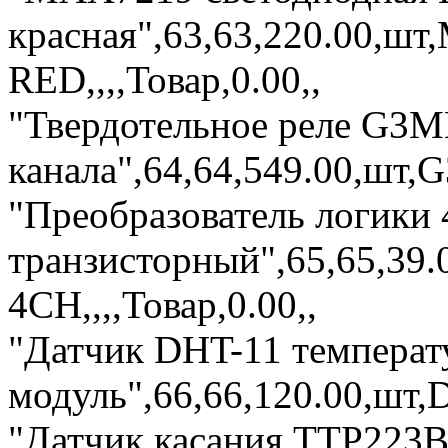
красная",63,63,220.00,ш
RED,,,,Товар,0.00,,
"Твердотельное реле G3M
канала",64,64,549.00,шт,G
"Преобразователь логики 
транзисторный",65,65,39
4CH,,,,Товар,0.00,,
"Датчик DHT-11 температ
модуль",66,66,120.00,шт,
"Датчик касания TTP223B