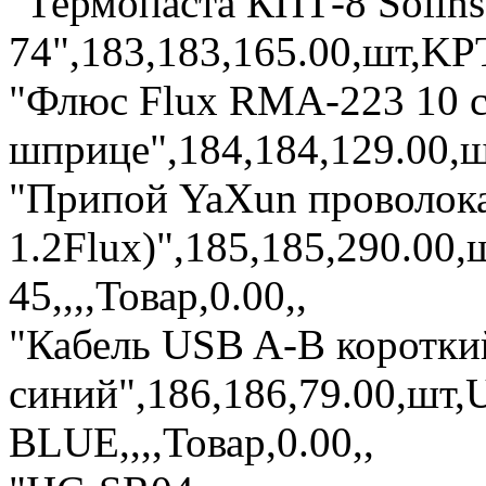
"Термопаста КПТ-8 Solin
74",183,183,165.00,шт,KPT-
"Флюс Flux RMA-223 10 с
шприце",184,184,129.00,ш
"Припой YaXun проволока 
1.2Flux)",185,185,290.00
45,,,,Товар,0.00,,
"Кабель USB A-B коротки
синий",186,186,79.00,шт
BLUE,,,,Товар,0.00,,