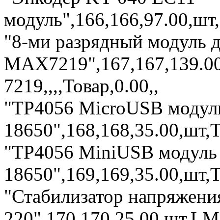
модуль",166,166,97.00,шт,
"8-ми разрядный модуль д
MAX7219",167,167,139.0
7219,,,,Товар,0.00,,
"TP4056 MicroUSB модуль
18650",168,168,35.00,шт,
"TP4056 MiniUSB модуль 
18650",169,169,35.00,шт,T
"Стабилизатор напряжени
220",170,170,25.00,шт,LM7