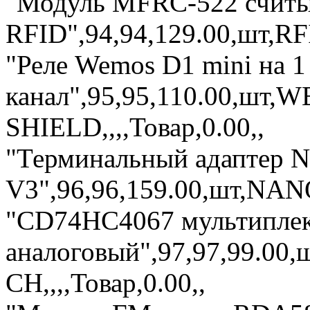
"Модуль MFRC-522 считы
RFID",94,94,129.00,шт,RFI
"Реле Wemos D1 mini на 1
канал",95,95,110.00,шт
SHIELD,,,,Товар,0.00,,
"Терминальный адаптер
V3",96,96,159.00,шт,NANO
"CD74HC4067 мультиплек
аналоговый",97,97,99.00
CH,,,,Товар,0.00,,