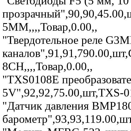
"Светодиоды F5 (5 мм, 10
прозрачный",90,90,45.00
5MM,,,,Товар,0.00,,
"Твердотельное реле G3M
каналов",91,91,790.00,шт
8CH,,,,Товар,0.00,,
"TXS0108E преобразовател
5V",92,92,75.00,шт,TXS-01
"Датчик давления BMP18
барометр",93,93,119.00,ш