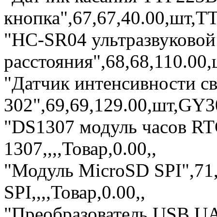
кнопка",67,67,40.00,шт,TT
"HC-SR04 ультразвуковой
расстояния",68,68,110.00,
"Датчик интенсивности с
302",69,69,129.00,шт,GY30
"DS1307 модуль часов RTC
1307,,,,Товар,0.00,,
"Модуль MicroSD SPI",71
SPI,,,,Товар,0.00,,
"Преобразователь USB U