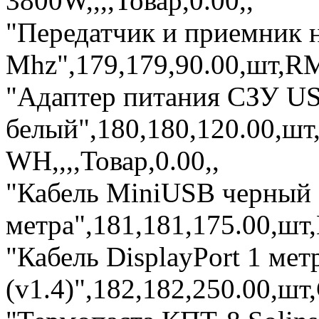
3800W,,,,Товар,0.00,,
"Передатчик и приемник 
Mhz",179,179,90.00,шт,RM-
"Адаптер питания СЗУ U
белый",180,180,120.00,ш
WH,,,,Товар,0.00,,
"Кабель MiniUSB черный 
метра",181,181,175.00,шт
"Кабель DisplayPort 1 мет
(v1.4)",182,182,250.00,шт