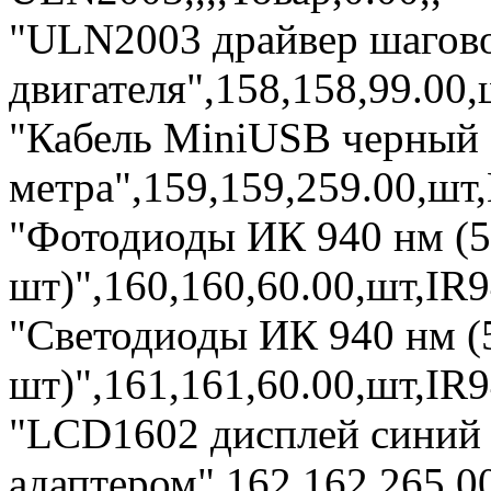
"ULN2003 драйвер шагов
двигателя",158,158,99.00,
"Кабель MiniUSB черный 
метра",159,159,259.00,шт
"Фотодиоды ИК 940 нм (5
шт)",160,160,60.00,шт,IR9
"Светодиоды ИК 940 нм (
шт)",161,161,60.00,шт,IR9
"LCD1602 дисплей синий 
адаптером",162,162,265.0