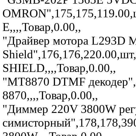
OMRON",175,175,119.00,
E,,,,Товар,0.00,,
"Драйвер мотора L293D M
Shield",176,176,220.00,шт
SHIELD,,,,Товар,0.00,,
"MT8870 DTMF декодер",
8870,,,,Товар,0.00,,
"Диммер 220V 3800W рег
симисторный",178,178,3