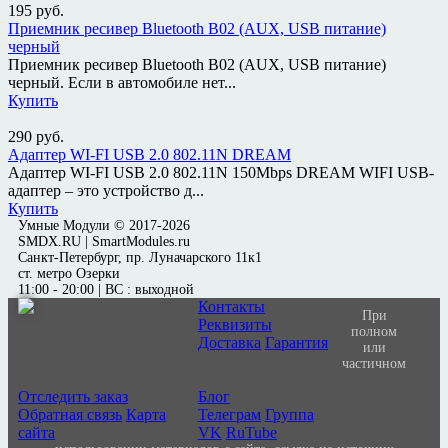
195
руб.
Приемник ресивер Bluetooth B02 (AUX, USB питание)
черный
Приемник ресивер Bluetooth B02 (AUX, USB питание)
черный. Если в автомобиле нет...
Купить
290
руб.
Адаптер WI-FI USB 2.0 802.11N DREAM
Адаптер WI-FI USB 2.0 802.11N 150Mbps DREAM WIFI USB-
адаптер – это устройство д...
Купить
Умные Модули © 2017-2026
SMDX.RU | SmartModules.ru
Санкт-Петербург, пр. Луначарского 11к1
ст. метро Озерки
11:00 - 20:00 | ВС : выходной
Контакты
При
Реквизиты
полном
Доставка
Гарантия
или
частичном
Отследить заказ
Блог
Обратная связь
Карта
Телеграм
Группа
сайта
VK
RuTube