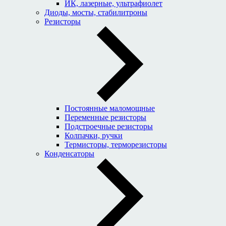
ИК, лазерные, ультрафиолет
Диоды, мосты, стабилитроны
Резисторы
Постоянные маломощные
Переменные резисторы
Подстроечные резисторы
Колпачки, ручки
Термисторы, терморезисторы
Конденсаторы