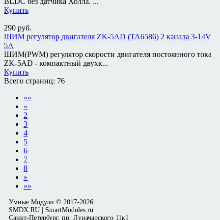
BLDC без датчика Холла. ...
Купить
290
руб.
ШИМ регулятор двигателя ZK-5AD (TA6586) 2 канала 3-14V
5A
ШИМ(PWM) регулятор скорости двигателя постоянного тока
ZK-5AD - компактный двухк...
Купить
Всего страниц:
76
««
«
2
3
4
5
6
7
8
»
»»
Умные Модули © 2017-2026
SMDX.RU | SmartModules.ru
Санкт-Петербург, пр. Луначарского 11к1