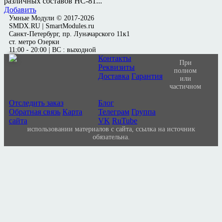
различных составов HC-81...
Добавить
Умные Модули © 2017-2026
SMDX.RU | SmartModules.ru
Санкт-Петербург, пр. Луначарского 11к1
ст. метро Озерки
11:00 - 20:00 | ВС : выходной
Контакты
При
Реквизиты
полном
Доставка
Гарантия
или
частичном
Отследить заказ
Блог
Обратная связь
Карта
Телеграм
Группа
сайта
VK
RuTube
использовании материалов с сайта, ссылка на источник
обязательна.