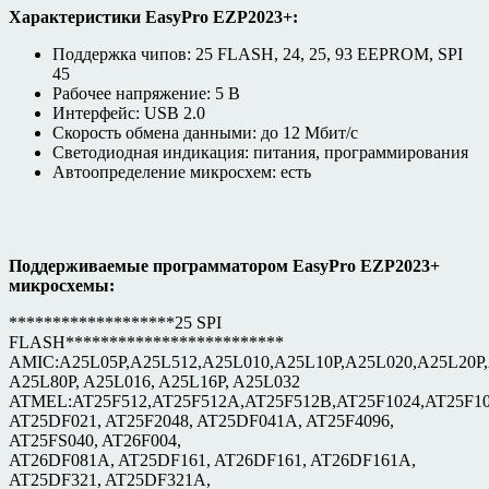
Характеристики
EasyPro EZP2023+
:
Поддержка чипов: 25 FLASH, 24, 25, 93 EEPROM, SPI
45
Рабочее напряжение: 5 В
Интерфейс: USB 2.0
Скорость обмена данными: до 12 Мбит/с
Светодиодная индикация: питания, программирования
Автоопределение микросхем: есть
Поддерживаемые программатором EasyPro EZP2023+
микросхемы:
*******************25 SPI
FLASH*************************
AMIC:A25L05P,A25L512,A25L010,A25L10P,A25L020,A25L20P,
A25L80P, A25L016, A25L16P, A25L032
ATMEL:AT25F512,AT25F512A,AT25F512B,AT25F1024,AT25F10
AT25DF021, AT25F2048, AT25DF041A, AT25F4096,
AT25FS040, AT26F004,
AT26DF081A, AT25DF161, AT26DF161, AT26DF161A,
AT25DF321, AT25DF321A,