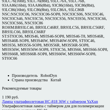
93LC76(16bit), 93LC76(8bit), 93LC76A, 93LC76B,
93AA86(16bit), 93AA86(8bit), 93C86(16bit), 93C86(8bit),
93LC86(16bit), 93LC86(8bit), 93LC86A, 93LC86B
NSC:NSC93C06, NSC93C06-SOP8, NSC93CS06, NSC93C46,
NSC93CS46, NSC93C56, NSC93CS56, NSC93S56, NSC93C66,
NSC93CS66, NSC93C86
ROHM:BR93LC46, BR93LC46RF, BR93LC56, BR93LC56RF,
BR93LC66, BR93LC66RF
ST:ST93C06, M93S46, M93S46-SOP8, M93S46-T8, M93S46R,
M93S46R-SOP8, M93S46W, M93S46W-SOP8, ST93C46,
M93S56, M93S56-SOP8, M93S56R, M93S56R-SOP8,
M93S56W, M93S56W-SOP8, ST93C56, M93S66, M93S66-SOP8,
M93S66R, M93S66R-SOP8, M93S66W, M93S66W-SOP8,
ST93C66
Производитель
RobotDyn
Страна производства
Китай
Рекомендуемые товары
1 190
руб.
Лампа ультрафиолетовая HC-818 36W с таймером YaXun
Ультрафиолетовая лампа с таймером для для полимеризации