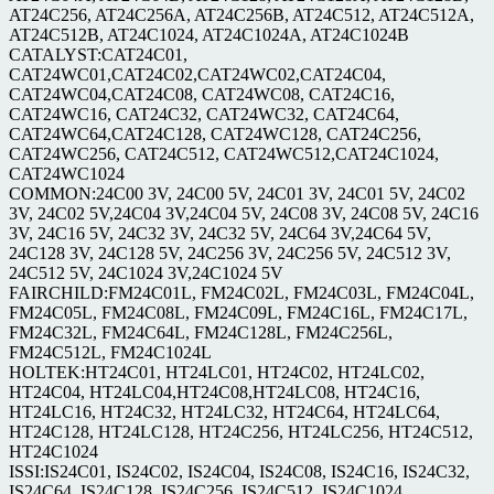
AT24C256, AT24C256A, AT24C256B, AT24C512, AT24C512A,
AT24C512B, AT24C1024, AT24C1024A, AT24C1024B
CATALYST:CAT24C01,
CAT24WC01,CAT24C02,CAT24WC02,CAT24C04,
CAT24WC04,CAT24C08, CAT24WC08, CAT24C16,
CAT24WC16, CAT24C32, CAT24WC32, CAT24C64,
CAT24WC64,CAT24C128, CAT24WC128, CAT24C256,
CAT24WC256, CAT24C512, CAT24WC512,CAT24C1024,
CAT24WC1024
COMMON:24C00 3V, 24C00 5V, 24C01 3V, 24C01 5V, 24C02
3V, 24C02 5V,24C04 3V,24C04 5V, 24C08 3V, 24C08 5V, 24C16
3V, 24C16 5V, 24C32 3V, 24C32 5V, 24C64 3V,24C64 5V,
24C128 3V, 24C128 5V, 24C256 3V, 24C256 5V, 24C512 3V,
24C512 5V, 24C1024 3V,24C1024 5V
FAIRCHILD:FM24C01L, FM24C02L, FM24C03L, FM24C04L,
FM24C05L, FM24C08L, FM24C09L, FM24C16L, FM24C17L,
FM24C32L, FM24C64L, FM24C128L, FM24C256L,
FM24C512L, FM24C1024L
HOLTEK:HT24C01, HT24LC01, HT24C02, HT24LC02,
HT24C04, HT24LC04,HT24C08,HT24LC08, HT24C16,
HT24LC16, HT24C32, HT24LC32, HT24C64, HT24LC64,
HT24C128, HT24LC128, HT24C256, HT24LC256, HT24C512,
HT24C1024
ISSI:IS24C01, IS24C02, IS24C04, IS24C08, IS24C16, IS24C32,
IS24C64, IS24C128, IS24C256, IS24C512, IS24C1024