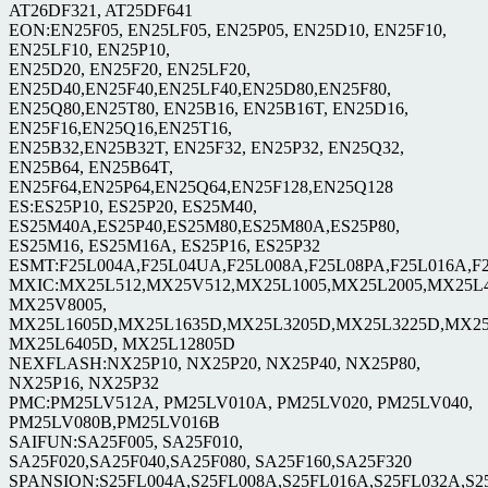
AT26DF321, AT25DF641
EON:EN25F05, EN25LF05, EN25P05, EN25D10, EN25F10,
EN25LF10, EN25P10,
EN25D20, EN25F20, EN25LF20,
EN25D40,EN25F40,EN25LF40,EN25D80,EN25F80,
EN25Q80,EN25T80, EN25B16, EN25B16T, EN25D16,
EN25F16,EN25Q16,EN25T16,
EN25B32,EN25B32T, EN25F32, EN25P32, EN25Q32,
EN25B64, EN25B64T,
EN25F64,EN25P64,EN25Q64,EN25F128,EN25Q128
ES:ES25P10, ES25P20, ES25M40,
ES25M40A,ES25P40,ES25M80,ES25M80A,ES25P80,
ES25M16, ES25M16A, ES25P16, ES25P32
ESMT:F25L004A,F25L04UA,F25L008A,F25L08PA,F25L016A,F
MXIC:MX25L512,MX25V512,MX25L1005,MX25L2005,MX25L4
MX25V8005,
MX25L1605D,MX25L1635D,MX25L3205D,MX25L3225D,MX25
MX25L6405D, MX25L12805D
NEXFLASH:NX25P10, NX25P20, NX25P40, NX25P80,
NX25P16, NX25P32
PMC:PM25LV512A, PM25LV010A, PM25LV020, PM25LV040,
PM25LV080B,PM25LV016B
SAIFUN:SA25F005, SA25F010,
SA25F020,SA25F040,SA25F080, SA25F160,SA25F320
SPANSION:S25FL004A,S25FL008A,S25FL016A,S25FL032A,S2