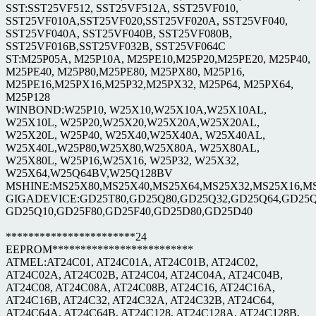
SST:SST25VF512, SST25VF512A, SST25VF010,
SST25VF010A,SST25VF020,SST25VF020A, SST25VF040,
SST25VF040A, SST25VF040B, SST25VF080B,
SST25VF016B,SST25VF032B, SST25VF064C
ST:M25P05A, M25P10A, M25PE10,M25P20,M25PE20, M25P40,
M25PE40, M25P80,M25PE80, M25PX80, M25P16,
M25PE16,M25PX16,M25P32,M25PX32, M25P64, M25PX64,
M25P128
WINBOND:W25P10, W25X10,W25X10A,W25X10AL,
W25X10L, W25P20,W25X20,W25X20A,W25X20AL,
W25X20L, W25P40, W25X40,W25X40A, W25X40AL,
W25X40L,W25P80,W25X80,W25X80A, W25X80AL,
W25X80L, W25P16,W25X16, W25P32, W25X32,
W25X64,W25Q64BV,W25Q128BV
MSHINE:MS25X80,MS25X40,MS25X64,MS25X32,MS25X16,MS
GIGADEVICE:GD25T80,GD25Q80,GD25Q32,GD25Q64,GD25Q
GD25Q10,GD25F80,GD25F40,GD25D80,GD25D40
***********************24
EEPROM*************************
ATMEL:AT24C01, AT24C01A, AT24C01B, AT24C02,
AT24C02A, AT24C02B, AT24C04, AT24C04A, AT24C04B,
AT24C08, AT24C08A, AT24C08B, AT24C16, AT24C16A,
AT24C16B, AT24C32, AT24C32A, AT24C32B, AT24C64,
AT24C64A, AT24C64B, AT24C128, AT24C128A, AT24C128B,