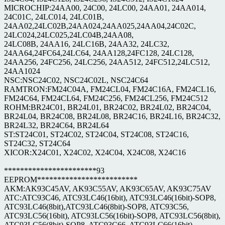
MICROCHIP:24AA00, 24C00, 24LC00, 24AA01, 24AA014,
24C01C, 24LC014, 24LC01B,
24AA02,24LC02B,24AA024,24AA025,24AA04,24C02C,
24LC024,24LC025,24LC04B,24AA08,
24LC08B, 24AA16, 24LC16B, 24AA32, 24LC32,
24AA64,24FC64,24LC64, 24AA128,24FC128, 24LC128,
24AA256, 24FC256, 24LC256, 24AA512, 24FC512,24LC512,
24AA1024
NSC:NSC24C02, NSC24C02L, NSC24C64
RAMTRON:FM24C04A, FM24CL04, FM24C16A, FM24CL16,
FM24C64, FM24CL64, FM24C256, FM24CL256, FM24C512
ROHM:BR24C01, BR24L01, BR24C02, BR24L02, BR24C04,
BR24L04, BR24C08, BR24L08, BR24C16, BR24L16, BR24C32,
BR24L32, BR24C64, BR24L64
ST:ST24C01, ST24C02, ST24C04, ST24C08, ST24C16,
ST24C32, ST24C64
XICOR:X24C01, X24C02, X24C04, X24C08, X24C16
***********************93
EEPROM*************************
AKM:AK93C45AV, AK93C55AV, AK93C65AV, AK93C75AV
ATC:ATC93C46, ATC93LC46(16bit), ATC93LC46(16bit)-SOP8,
ATC93LC46(8bit),ATC93LC46(8bit)-SOP8, ATC93C56,
ATC93LC56(16bit), ATC93LC56(16bit)-SOP8, ATC93LC56(8bit),
ATC93LC56(8bit)-SOP8, ATC93C66, ATC93LC66(16bit),