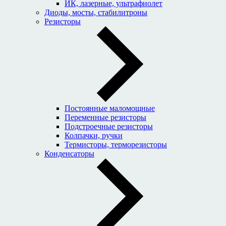
ИК, лазерные, ультрафиолет
Диоды, мосты, стабилитроны
Резисторы
Постоянные маломощные
Переменные резисторы
Подстроечные резисторы
Колпачки, ручки
Термисторы, терморезисторы
Конденсаторы