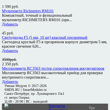
1 590
руб.
Мультиметр Richmeters RM101
Компактный, точный и функциональный
мультиметр RICHMETERS RM101 (ори...
Добавить
45
руб.
Светодиоды F5 (5 мм, 10 шт) красный прозрачный
Светодиод круглый F5 в прозрачном корпусе диаметром 5 мм,
красное свечение 620...
Добавить
3500руб.
2 350
руб.
Миллиомметр RC3563 тестер сопротивления аккумуляторов
Миллиомметр RC3563 высокоточный прибор для проверки
внутреннего сопротивлен...
Добавить
Умные Модули © 2017-2026
SMDX.RU | SmartModules.ru
Санкт-Петербург, пр. Луначарского 11к1
ст. метро Озерки
11:00 - 20:00 | ВС : выходной
Контакты
При