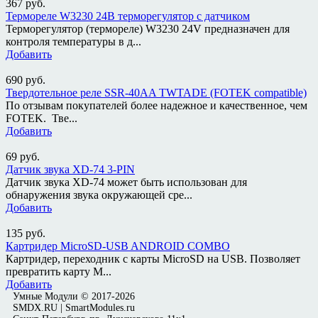
367
руб.
Термореле W3230 24В терморегулятор с датчиком
Терморегулятор (термореле) W3230 24V предназначен для
контроля температуры в д...
Добавить
690
руб.
Твердотельное реле SSR-40AA TWTADE (FOTEK compatible)
По отзывам покупателей более надежное и качественное, чем
FOTEK. Тве...
Добавить
69
руб.
Датчик звука XD-74 3-PIN
Датчик звука XD-74 может быть использован для
обнаружения звука окружающей сре...
Добавить
135
руб.
Картридер MicroSD-USB ANDROID COMBO
Картридер, переходник с карты MicroSD на USB. Позволяет
превратить карту M...
Добавить
Умные Модули © 2017-2026
SMDX.RU | SmartModules.ru