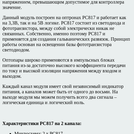
напряжением, превышающим допустимое для контроллера
значение.
Данный модуль построен на оптронах PC817 и работает как
на 3,3В, так и на 5В логике. PC817 состоит из светодиода и
фототранзистора, между собой электрически никак не
связанных. Собственно, именно поэтому PC817 и
применяется для создания гальванических развязок. Принцип
работы основан на освещении базы фототранзистора
светодиодом.
Оптопары широко применяются в импульсных блоках
питания из-за достаточно высокого коэффициента передачи
по току и высокой изоляции напряжения между входом и
выходом.
Каждый канал модуля имеет свой независимый индикатор
питания, а каналов может быть от одного до восьми. На
выходе модуля мы можем получить всего два сигнала –
логическая единица и логический ноль.
Характеристики PC817 на 2 канала:
Микросхема: 2 х РС817