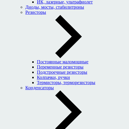
ИК, лазерные, ультрафиолет
Диоды, мосты, стабилитроны
Резисторы
Постоянные маломощные
Переменные резисторы
Подстроечные резисторы
Колпачки, ручки
Термисторы, терморезисторы
Конденсаторы