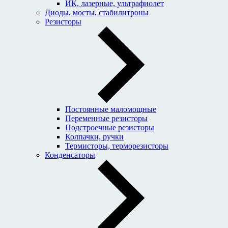
ИК, лазерные, ультрафиолет
Диоды, мосты, стабилитроны
Резисторы
Постоянные маломощные
Переменные резисторы
Подстроечные резисторы
Колпачки, ручки
Термисторы, терморезисторы
Конденсаторы