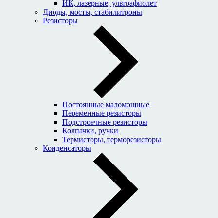
ИК, лазерные, ультрафиолет
Диоды, мосты, стабилитроны
Резисторы
Постоянные маломощные
Переменные резисторы
Подстроечные резисторы
Колпачки, ручки
Термисторы, терморезисторы
Конденсаторы