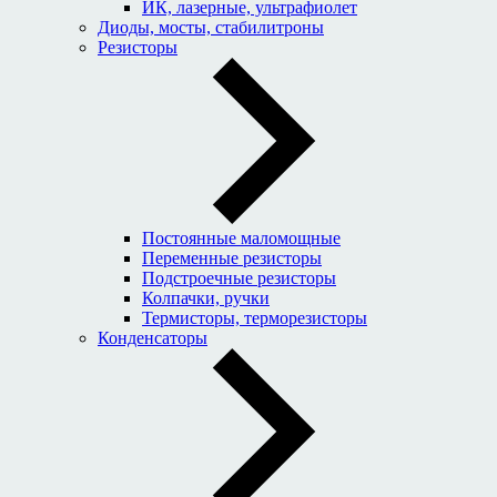
ИК, лазерные, ультрафиолет
Диоды, мосты, стабилитроны
Резисторы
Постоянные маломощные
Переменные резисторы
Подстроечные резисторы
Колпачки, ручки
Термисторы, терморезисторы
Конденсаторы