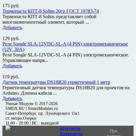
175
руб.
Термопаста КПТ-8 Solins 20гр ГОСТ 19783-74
Термопаста КПТ-8 Solins представляет собой
многокомпонентный элемент, который ...
Добавить
129
руб.
Реле Songle SLA-12VDC-SL-A (4 PIN) электромеханическое
(12V, 30A)
Реле Songle SLA-12VDC-SL-A (4 PIN) электромеханическое.
Управляющее напря...
Добавить
119
руб.
Датчик температуры DS18B20 герметичный 1 метр
Герметичный датчик температуры DS18B20 для проектов на
Arduino. Длинна кабеля ...
Добавить
Умные Модули © 2017-2026
SMDX.RU | SmartModules.ru
Санкт-Петербург, пр. Луначарского 11к1
ст. метро Озерки
11:00 - 20:00 | ВС : выходной
Контакты
При
Реквизиты
полном