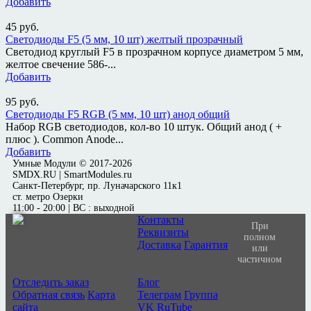
Добавить
45
руб.
Светодиоды F5 (5 мм, 10 шт) желтый прозрачный
Светодиод круглый F5 в прозрачном корпусе диаметром 5 мм,
желтое свечение 586-...
Добавить
95
руб.
Светодиоды F5 RGB (5 мм, 10 шт) анод общий
Набор RGB светодиодов, кол-во 10 штук. Общий анод ( +
плюс ). Common Anode...
Добавить
Умные Модули © 2017-2026
SMDX.RU | SmartModules.ru
Санкт-Петербург, пр. Луначарского 11к1
ст. метро Озерки
11:00 - 20:00 | ВС : выходной
Контакты
При
Реквизиты
полном
Доставка
Гарантия
или
частичном
Отследить заказ
Блог
Обратная связь
Карта
Телеграм
Группа
сайта
VK
RuTube