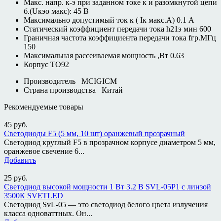
Макс. напр. к-э при заданном токе к и разомкнутой цепи
б.(Uкэо макс): 45 В
Максимально допустимый ток к ( Iк макс.А) 0.1 А
Статический коэффициент передачи тока h21э мин 600
Граничная частота коэффициента передачи тока fгр.МГц
150
Максимальная рассеиваемая мощность ,Вт 0.63
Корпус TO92
Производитель
MCIGICM
Страна производства
Китай
Рекомендуемые товары
45
руб.
Светодиоды F5 (5 мм, 10 шт) оранжевый прозрачный
Светодиод круглый F5 в прозрачном корпусе диаметром 5 мм,
оранжевое свечение 6...
Добавить
25
руб.
Светодиод высокой мощности 1 Вт 3.2 В SVL-05P1 с линзой
3500К SVETLED
Светодиод SvL-05 — это светодиод белого цвета излучения
класса одноваттных. Он...