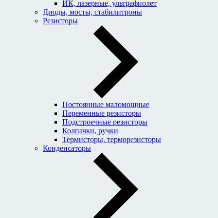
ИК, лазерные, ультрафиолет
Диоды, мосты, стабилитроны
Резисторы
Постоянные маломощные
Переменные резисторы
Подстроечные резисторы
Колпачки, ручки
Термисторы, терморезисторы
Конденсаторы